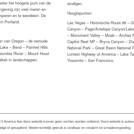
eter het hoogste punt van de
eindigen.
mgeving zijn veel meren en
Hoogtepunten:
kamperen en te wandelen. De
 in Portland.
Las Vegas – Historische Route 66 – G
Canyon – Page/Antelope Canyon/Lake
– Monument Valley – Moab – Arches 
ust van Oregon – de oeroude
Capitol Reef NP – Bryce Canyon – Zi
Lake – Bend – Painted Hills
National Park – Great Basin National 
olumbia Rivier – Mount Hood
Loniest Highway of America – Lake T
ëteit in landschappen.
Yosemite – San Francsico.
l 2 America Aan deze website kunnen geen rechten worden ontleend. Deze website is auteur
igd of gekopiëerd. Wederrechtelijk gebruik is strafbaar en verplicht tot schadevergoeding.