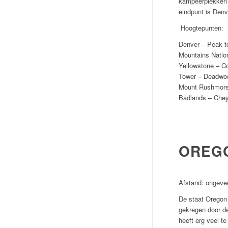
kampeerplekken
eindpunt is Denv
H
oogtepunten:
Denver – Peak 
Mountains Nation
Yellowstone – Co
Tower – Deadwoo
Mount Rushmore 
Badlands – Che
OREG
Afstand: ongeve
De staat Oregon
gekregen door de
heeft erg veel t