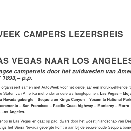
EEK CAMPERS LEZERSREIS
AS VEGAS NAAR LOS ANGELE
agse camperreis door het zuidwesten van Ame
1893,– p.p.
a organiseert samen met AutoWeek voor het derde jaar een indrukwekkende ro
de Staten van Amerika met onder andere als hoogtepunten:
Las Vegas – Moj
rra Nevada gebergte – Sequoia en Kings Canyon – Yosemite National Park
acramento – San Francisco – Pacific Coast highway – Monterey – Morro 
– Los Angeles.
er op in Las Vegas en gaat op pad, dwars door het woestijnlandschap van De
 langs het Sierra Nevada gebergte komt u aan bij de eeuwenoude Sequoia bom