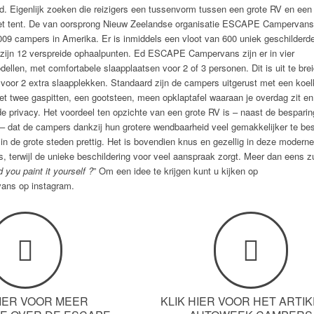
d. Eigenlijk zoeken die reizigers een tussenvorm tussen een grote RV en een
t tent. De van oorsprong Nieuw Zeelandse organisatie ESCAPE Campervans
009 campers in Amerika. Er is inmiddels een vloot van 600 uniek geschilderd
 zijn 12 verspreide ophaalpunten. Ed ESCAPE Campervans zijn er in vier
dellen, met comfortabele slaapplaatsen voor 2 of 3 personen. Dit is uit te bre
voor 2 extra slaapplekken. Standaard zijn de campers uitgerust met een koel
t twee gaspitten, een gootsteen, meen opklaptafel waaraan je overdag zit en
 de privacy. Het voordeel ten opzichte van een grote RV is – naast de bespari
– dat de campers dankzij hun grotere wendbaarheid veel gemakkelijker te be
r in de grote steden prettig. Het is bovendien knus en gezellig in deze moderne
s, terwijl de unieke beschildering voor veel aanspraak zorgt. Meer dan eens z
d you paint it yourself ?
” Om een idee te krijgen kunt u kijken op
ans op instagram.
HIER VOOR MEER
KLIK HIER VOOR HET ARTIK