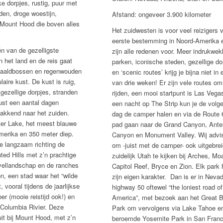
e dorpjes, rustig, puur met
den, droge woestijn,
Afstand: ongeveer 3.900 kilometer
 Mount Hood die boven alles
Het zuidwesten is voor veel reizigers 
eerste bestemming in Noord-Amerika 
én van de gezelligste
zijn alle redenen voor. Meer indrukwe
 het land en de reis gaat
parken, iconische steden, gezellige do
 naaldbossen en regenwouden
en ‘scenic routes’ krijg je bijna niet in 
aire kust. De kust is ruig,
van drie weken! Er zijn vele routes om
gezellige dorpjes, stranden
rijden, een mooi startpunt is Las Vega
rust een aantal dagen
een nacht op The Strip kun je de volg
akkend naar het zuiden.
dag de camper halen en via de Route 
ter Lake, het meest blauwe
pad gaan naar de Grand Canyon, Ante
merika en 350 meter diep.
Canyon en Monument Valley. Wij advi
e langzaam richting de
om -juist met de camper- ook uitgebrei
ted Hills met z’n prachtige
zuidelijk Utah te kijken bij Arches, Mo
uvellandschap en de ranches
Capitol Reef, Bryce en Zion. Elk park 
, een stad waar het “wilde
zijn eigen karakter. Dan is er in Neva
, vooral tijdens de jaarlijkse
highway 50 oftewel “the loniest road of
er (mooie reistijd ook!) en
America”, met bezoek aan het Great B
Columbia Rivier. Deze
Park om vervolgens via Lake Tahoe en
it bij Mount Hood, met z’n
beroemde Yosemite Park in San Franc