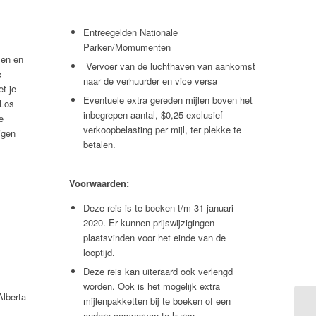
Entreegelden Nationale
Parken/Momumenten
men en
Vervoer van de luchthaven van aankomst
e
naar de verhuurder en vice versa
t je
Eventuele extra gereden mijlen boven het
 Los
inbegrepen aantal, $0,25 exclusief
e
verkoopbelasting per mijl, ter plekke te
igen
betalen.
Voorwaarden:
Deze reis is te boeken t/m 31 januari
2020. Er kunnen prijswijzigingen
plaatsvinden voor het einde van de
looptijd.
Deze reis kan uiteraard ook verlengd
worden. Ook is het mogelijk extra
Alberta
mijlenpakketten bij te boeken of een
andere campervan te huren