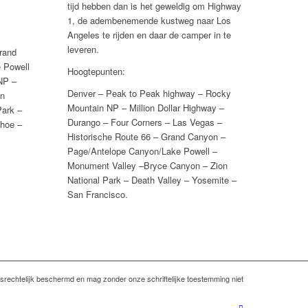
tijd hebben dan is het geweldig om Highway
1, de adembenemende kustweg naar Los
Angeles te rijden en daar de camper in te
leveren.
rand
 Powell
Hoogtepunten:
NP –
Denver – Peak to Peak highway – Rocky
on
Mountain NP – Million Dollar Highway –
Park –
Durango – Four Corners – Las Vegas –
ahoe –
Historische Route 66 – Grand Canyon –
Page/Antelope Canyon/Lake Powell –
Monument Valley –Bryce Canyon – Zion
National Park – Death Valley – Yosemite –
San Francisco.
srechtelijk beschermd en mag zonder onze schriftelijke toestemming niet