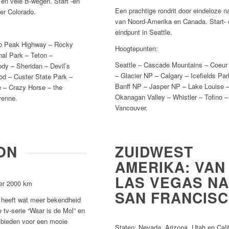
 en vele B-wegen.
Start -en
Een prachtige rondrit door eindeloze n
er Colorado.
van Noord-Amerika en Canada. Start- 
eindpunt in Seattle.
to Peak Highway – Rocky
Hoogtepunten:
al Park – Teton –
Seattle – Cascade Mountains – Coeur 
dy – Sheridan – Devil’s
– Glacier NP – Calgary – Icefields Pa
d – Custer State Park –
Banff NP – Jasper NP – Lake Louise 
– Crazy Horse – the
Okanagan Valley – Whistler – Tofino –
yenne.
Vancouver.
ON
ZUIDWEST
AMERIKA: VAN
LAS VEGAS N
er 2000 km
SAN FRANCIS
 heeft wat meer bekendheid
 tv-serie “Waar is de Mol” en
e bieden voor een mooie
Staten: Nevada, Arizona, Utah en Cali