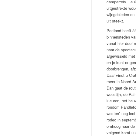
camperreis. Leuk
uitgestrekte wou
wijngebieden en
uit steekt.
Portland heeft é
binnensteden van
vanaf hier door
naar de spectacul
afgewisseld met 
en je kunt er ge
doorbrengen, afz
Daar vindt u Cra
meer in Noord A
Dan gaat de rout
woestijn, de Pain
kleuren, het he
rondom Pandleton
westen” nog leeft
rodeo in septemb
omhoog naar de 
volgend komt u u