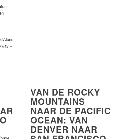
atuur
en
d’Alene
rkway –
–
VAN DE ROCKY
MOUNTAINS
AAR
NAAR DE PACIFIC
CO
OCEAN: VAN
DENVER NAAR
SAN FRANCISCO
fornië