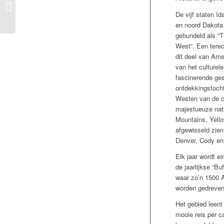
Drive Along zuidwest
Amerika
De vijf staten I
en noord Dakota
gebundeld als “
West”. Een tere
dit deel van Ame
van het culturel
fascinerende ges
ontdekkingstocht
Westen van de c
majestueuze nat
Mountains, Yell
afgewisseld zien
Denver, Cody e
Elk jaar wordt e
de jaarlijkse “Bu
waar zo’n 1500 
worden gedreven
Het gebied leent
mooie reis per c