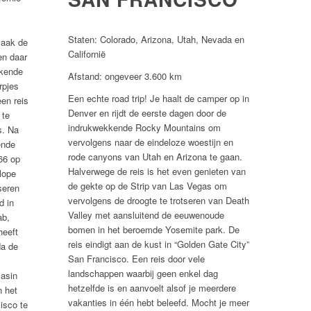
Staten: Colorado, Arizona, Utah, Nevada en
vaak de
Californië
en daar
kkende
Afstand: ongeveer 3.600 km
rpjes
Een echte road trip! Je haalt de camper op in
een reis
Denver en rijdt de eerste dagen door de
 te
indrukwekkende Rocky Mountains om
s. Na
vervolgens naar de eindeloze woestijn en
ende
rode canyons van Utah en Arizona te gaan.
66 op
Halverwege de reis is het even genieten van
lope
de gekte op de Strip van Las Vegas om
seren
vervolgens de droogte te trotseren van Death
d in
Valley met aansluitend de eeuwenoude
ab,
bomen in het beroemde Yosemite park. De
heeft
reis eindigt aan de kust in “Golden Gate City”
da de
San Francisco. Een reis door vele
landschappen waarbij geen enkel dag
asin
hetzelfde is en aanvoelt alsof je meerdere
 het
vakanties in één hebt beleefd. Mocht je meer
isco te