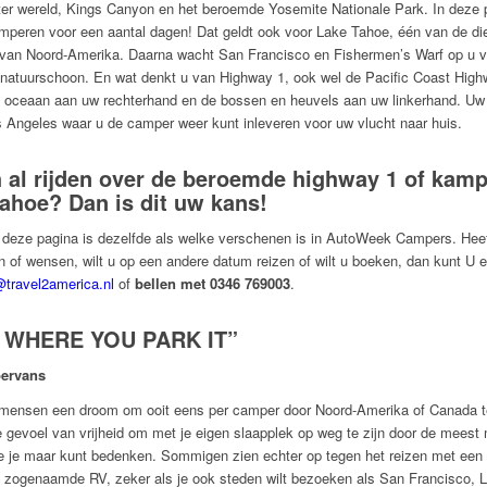
ter wereld, Kings Canyon en het beroemde Yosemite Nationale Park. In deze 
kamperen voor een aantal dagen! Dat geldt ook voor Lake Tahoe, één van de di
van Noord-Amerika. Daarna wacht San Francisco en Fishermen’s Warf op u v
t natuurschoon. En wat denkt u van Highway 1, ook wel de Pacific Coast Hig
oceaan aan uw rechterhand en de bossen en heuvels aan uw linkerhand. Uw
Los Angeles waar u de camper weer kunt inleveren voor uw vlucht naar huis.
ch al rijden over de beroemde highway 1 of kam
Tahoe? Dan is dit uw kans!
 deze pagina is dezelfde als welke verschenen is in AutoWeek Campers. Heef
n of wensen, wilt u op een andere datum reizen of wilt u boeken, dan kunt U 
@travel2america.nl
of
bellen met 0346 769003
.
 WHERE YOU PARK IT”
ervans
l mensen een droom om ooit eens per camper door Noord-Amerika of Canada t
le gevoel van vrijheid om met je eigen slaapplek op weg te zijn door de meest
e je maar kunt bedenken. Sommigen zien echter op tegen het reizen met een 
e zogenaamde RV, zeker als je ook steden wilt bezoeken als San Francisco, 