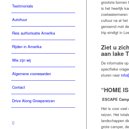
grootste bomen 
Testimonials
is het heerlijk 
zoetwatermeren 
Autohuur
cultuur na al he
genoemd met de 
trip eindigt in 
Reis authorisatie Amerika
Ziet u zi
Rijden in Amerika
aan lake 
Wie zijn wij
De informatie op
specifieke vrage
Algemene voorwaarden
sturen naar
info
Contact
“HOME IS
ESCAPE Camp
Drive Along Groepsreizen
Het is voor vee
reizen. Het tota
landschappen di
grote camper, d