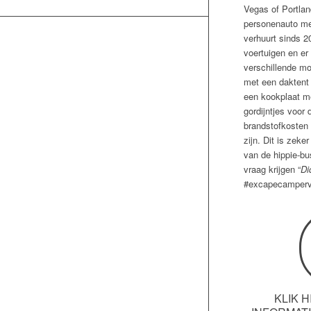
Vegas of Portlan
personenauto me
verhuurt sinds 2
voertuigen en er
verschillende mo
met een daktent 
een kookplaat me
gordijntjes voor
brandstofkosten 
zijn. Dit is zeke
van de hippie-bu
vraag krijgen “
Di
#excapecamperv
KLIK 