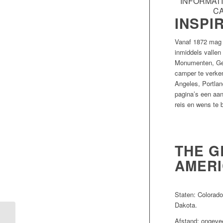
INFORMAT
C
INSPI
Vanaf 1872 mag Y
inmiddels vallen
Monumenten, Geb
camper te verken
Angeles, Portlan
pagina’s een aan
reis en wens te 
THE G
AMERI
Staten: Colorad
Dakota.
Afstand: ongeve