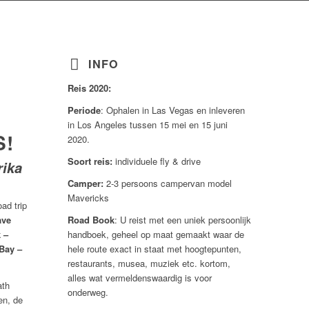
INFO
Reis 2020:
Periode
: Ophalen in Las Vegas en inleveren
in Los Angeles tussen 15 mei en 15 juni
S!
2020.
Soort reis:
individuele fly & drive
rika
Camper:
2-3 persoons campervan model
Mavericks
ad trip
ave
Road Book
: U reist met een uniek persoonlijk
 –
handboek, geheel op maat gemaakt waar de
Bay –
hele route exact in staat met hoogtepunten,
restaurants, musea, muziek etc. kortom,
alles wat vermeldenswaardig is voor
ath
onderweg.
en, de