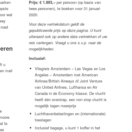
parken
Prijs:
€ 1.893,–
per persoon (op basis van
epste
twee personen), te boeken voor 31 januari
oor wat
2020.
hway
Voor deze vertrekdatum geldt de
 road
gepubliceerde prijs op deze pagina. U kunt
uiteraard ook op andere data vertrekken of uw
reis verlengen. Vraagt u ons s.v.p. naar de
peren
mogelijkheden.
Inclusief:
t u
Vliegreis Amsterdam – Las Vegas en Los
een mail
Angeles – Amsterdam met American
Airlines/British Airways óf Joint Venture
van United Airlines, Lufthansa en Air
Canada in de Economy klasse. De vlucht
heeft één overstap, een non stop vlucht is
mogelijk tegen meerprijs
e
Luchthavenbelastingen en (internationale)
 mooie
toeslagen
al te
Inclusief bagage, u kunt 1 koffer in het
Las