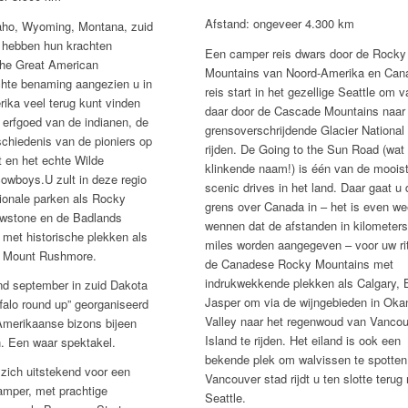
Afstand: ongeveer 4.300 km
daho, Wyoming, Montana, zuid
 hebben hun krachten
Een camper reis dwars door de Rocky
The Great American
Mountains van Noord-Amerika en Can
chte benaming aangezien u in
reis start in het gezellige Seattle om v
rika veel terug kunt vinden
daar door de Cascade Mountains naar 
e erfgoed van
de indianen, de
grensoverschrijdende Glacier National
chiedenis van de pioniers op
rijden. De Going to the Sun Road (wat
 en het echte Wilde
klinkende naam!) is één van de moois
owboys.U zult in deze regio
scenic drives in het land. Daar gaat u 
ionale parken als Rocky
grens over Canada in – het is even we
owstone en de Badlands
wennen dat de afstanden in kilometers
 met historische plekken als
miles worden aangegeven – voor uw ri
n Mount Rushmore.
de Canadese Rocky Mountains met
indrukwekkende plekken als Calgary, 
ind september in zuid Dakota
Jasper om via de wijngebieden in Ok
ffalo round up” georganiseerd
Valley naar het regenwoud van Vancou
Amerikaanse bizons bijeen
Island te rijden. Het eiland is ook een
. Een waar spektakel.
bekende plek om walvissen te spotten
 zich uitstekend voor een
Vancouver stad rijdt u ten slotte terug
amper, met prachtige
Seattle.