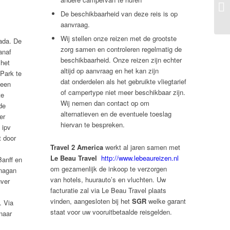
De beschikbaarheid van deze reis is op
aanvraag.
Wij stellen onze reizen met de grootste
ada. De
zorg samen en controleren regelmatig de
anaf
beschikbaarheid. Onze reizen zijn echter
het
altijd op aanvraag en het kan zijn
 Park te
dat onderdelen als het gebruikte vliegtarief
 een
of campertype niet meer beschikbaar zijn.
te
Wij nemen dan contact op om
de
alternatieven en de eventuele toeslag
er
hiervan te bespreken.
 ipv
t door
Travel 2 America
werkt al jaren samen met
Le Beau Travel
http://www.lebeaureizen.nl
Banff en
om gezamenlijk de inkoop te verzorgen
anagan
van hotels, huurauto’s en vluchten. Uw
ver
facturatie zal via Le Beau Travel plaats
vinden, aangesloten bij het
SGR
welke garant
. Via
staat voor uw vooruitbetaalde reisgelden.
 naar