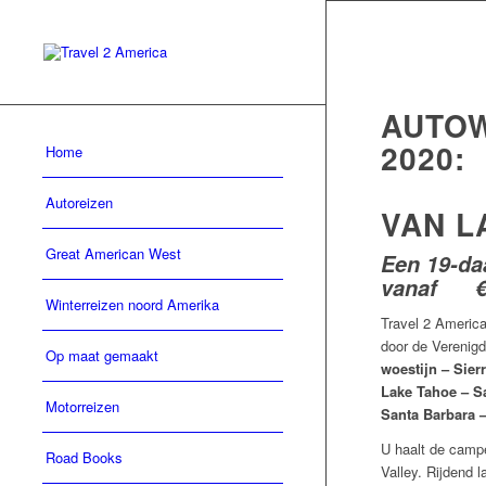
AUTOW
2020:
Home
Autoreizen
VAN L
Great American West
Een 19-da
vanaf € 
Winterreizen noord Amerika
Travel 2 Americ
door de Verenig
Op maat gemaakt
woestijn – Sie
Lake Tahoe – S
Motorreizen
Santa Barbara 
U haalt de camp
Road Books
Valley. Rijdend