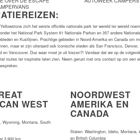
IE OVER DE ESCAPE
AUTOWEEK CAMPERS
AMPERVANS
RATIEREIZEN:
ellowstone zich het eerste officiële nationale park ter wereld ter wereld noe
 onder het National Park System 61 Nationale Parken en 357 andere National
ieden en Kustlijnen. Prachtige gebieden in Noord-Amerika en Canada om me
nen, maar er zijn uiteraard ook iconische steden als San Francisco, Denver,
d en Vancouver. Dus waar moet je uit kiezen?! Vandaar dat we op de volgend
tal routes ter inspiratie laten zien. Neem gerust met ons contact op om een e
bespreken.
REAT
NOORDWEST
CAN WEST
AMERIKA EN
CANADA
o, Wyoming, Montana, South
Staten: Washington, Idaho, Montana, 
en British Columbia
er 3.900 km