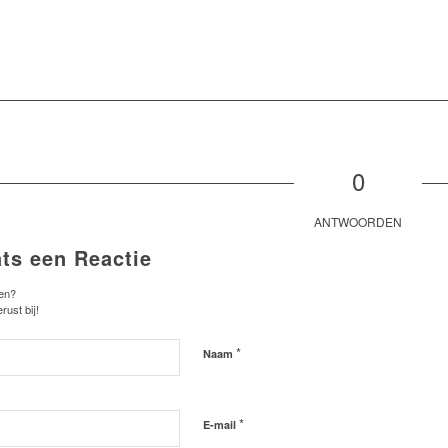
0
ANTWOORDEN
ats een Reactie
en?
rust bij!
*
Naam
*
E-mail